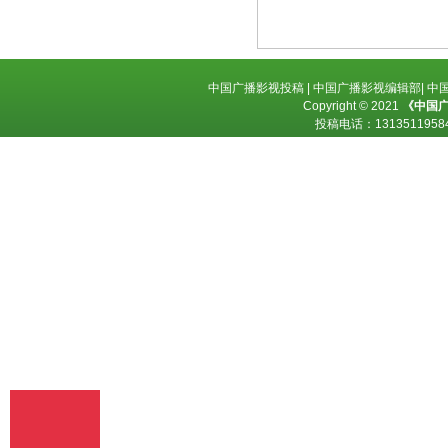
释、编辑，以及出版、许可其他媒体、网
站及单位转载、摘编、播放、录制、翻
译、注释、编辑、改编、摄制。 6、 第5
条所述之网络是指通过我刊官网。 7、 投
中国广播影视投稿
|
中国广播影视编辑部
|
中
稿人委托我刊声明，未经我方许可，任何
Copyright © 2021
《中国
网站、媒体、组织不得转载、摘编其作
投稿电话：
13135119
品。