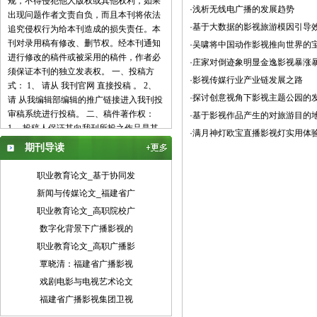
规，不得侵犯他人版权或其他权利，如果
·浅析无线电广播的发展趋势
出现问题作者文责自负，而且本刊将依法
·基于大数据的影视旅游模因引导
追究侵权行为给本刊造成的损失责任。本
刊对录用稿有修改、删节权。经本刊通知
·吴啸将中国动作影视推向世界的
进行修改的稿件或被采用的稿件，作者必
·庄家对倒迹象明显金逸影视暴涨
须保证本刊的独立发表权。 一、投稿方
·影视传媒行业产业链发展之路
式： 1、 请从 我刊官网 直接投稿 。 2、
·探讨创意视角下影视主题公园的
请 从我编辑部编辑的推广链接进入我刊投
审稿系统进行投稿。 二、稿件著作权：
·基于影视作品产生的对旅游目的
1、 投稿人保证其向我刊所投之作品是其
·满月神灯欧宝直播影视灯实用体
本人或与他人合作创作之成果，或对所投
期刊导读
作品拥有合法的著作权，无第三人对其作
品提出可成立之权利主张。 2、 投稿人保
职业教育论文_基于协同发
证向我刊所投之稿件，尚未在任何媒体上
新闻与传媒论文_福建省广
发表。 3、 投稿人保证其作品不含有违反
职业教育论文_高职院校广
宪法、法律及损害社会公共利益之内容。
4、 投稿人向我刊所投之作品不得同时向
数字化背景下广播影视的
第三方投送，即不允许一稿多投。 5、 投
职业教育论文_高职广播影
稿人授予我刊享有作品专有使用权的方式
覃晓清：福建省广播影视
包括但不限于：通过网络向公众传播、复
戏剧电影与电视艺术论文
制、摘编、表演、播放、展览、发行、摄
制电影、电视、录像制品、录制录音制
福建省广播影视集团卫视
品、制作数字化制品、改编、翻译、注